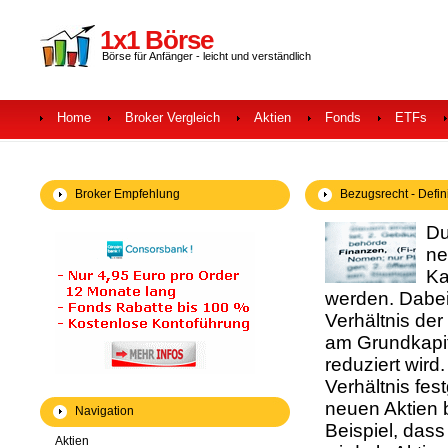
1x1 Börse
Börse für Anfänger - leicht und verständlich
Home
Broker Vergleich
Aktien
Fonds
ETFs
Broker Empfehlung
Bezugsrecht - Defini
Du
ne
Ka
werden. Dabei 
Verhältnis der
am Grundkapit
reduziert wir
Verhältnis fes
neuen Aktien 
Navigation
Beispiel, dass
Aktien