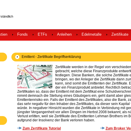
rständlich
ktien
Fonds
ETFs
Anleihen
Edelmetalle
Zertifikate
Emittent - Zertifikate Begriffserklärung
Zertifikate werden in der Regel von verschieden
gebracht, welche diese Finanzprodukte entwe
festlegen. Diese Banken, die solche Zertifikat
bringen, wo der Anleger die Zertifikate dann z
kann, sind somit die Emittenten der Zertifikate. 
der ein Finanzprodukt anbietet. Rechtlich betrac
Zertifikaten so, dass der Emittent mit dem Zertifikat eine Schuldversch
nimmt demnach die Stellung eines Gläubigers ein, geht damit aber gleic
Emittentenrisiko ein. Falls der Emittent des Zertifikates, also die Bank,
das sehr negativ für den Inhaber des Zertifikates, da dieser sein Kapital
würde. In negativer Hinsicht wurden die Zertifikate in Verbindung mit g
jüngster Vergangenheit vor allen Dingen im Herbst 2008 bekannt, als n
Verlust erlitten, weil sie Zertifikate des Emittenten Lehman Brothers im 
aufgrund der Insolvenz der Bank verloren haben.
Zum Zertifikate Tutorial
Zum Broker Ver