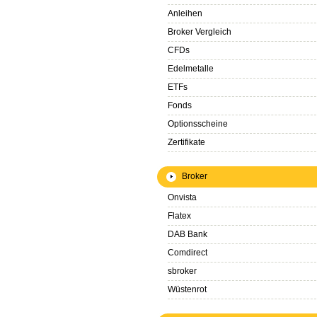
Anleihen
Broker Vergleich
CFDs
Edelmetalle
ETFs
Fonds
Optionsscheine
Zertifikate
Broker
Onvista
Flatex
DAB Bank
Comdirect
sbroker
Wüstenrot