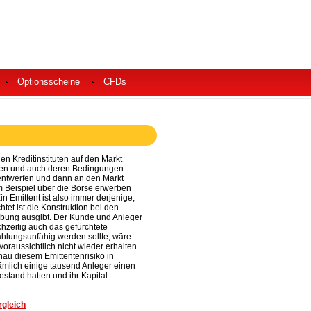
Optionsscheine
CFDs
en Kreditinstituten auf den Markt
rfen und auch deren Bedingungen
e entwerfen und dann an den Markt
um Beispiel über die Börse erwerben
Ein Emittent ist also immer derjenige,
htet ist die Konstruktion bei den
reibung ausgibt. Der Kunde und Anleger
hzeitig auch das gefürchtete
 zahlungsunfähig werden sollte, wäre
 voraussichtlich nicht wieder erhalten
enau diesem Emittentenrisiko in
ämlich einige tausend Anleger einen
Bestand hatten und ihr Kapital
gleich