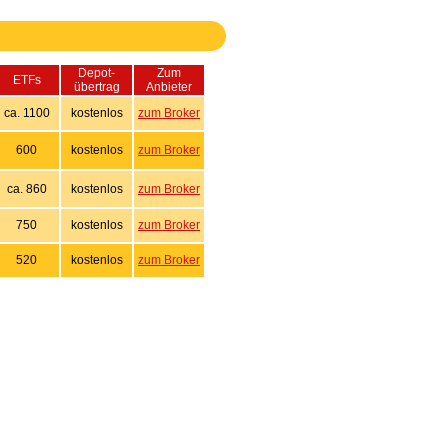
Depot-
Zum
ETFs
übertrag
Anbieter
ca. 1100
kostenlos
zum Broker
600
kostenlos
zum Broker
ca. 860
kostenlos
zum Broker
750
kostenlos
zum Broker
520
kostenlos
zum Broker