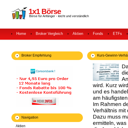
1x1 Börse
Börse für Anfänger - leicht und verständlich
Home
Broker Vergleich
Aktien
Fonds
ETFs
Broker Empfehlung
Kurs-Gewinn-Verhältn
Da
di
An
wird. Kurz wi
und es handel
am häufigsten
Im Rahmen des
Verhältnis mit
Dazu muss man
Navigation
ermitteln, wa
Aktien