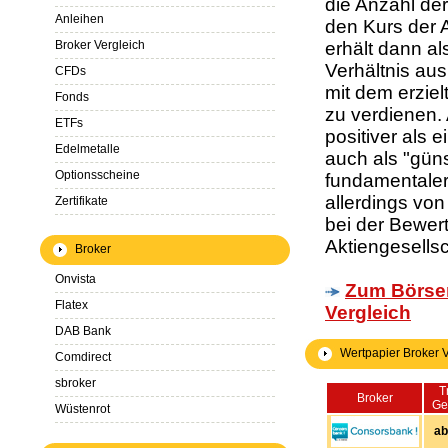
die Anzahl de
Anleihen
den Kurs der A
Broker Vergleich
erhält dann a
Verhältnis aus
CFDs
mit dem erziel
Fonds
zu verdienen.
ETFs
positiver als 
Edelmetalle
auch als "güns
Optionsscheine
fundamentaler 
allerdings vo
Zertifikate
bei der Bewer
Aktiengesells
Broker
Onvista
Zum Börse
Flatex
Vergleich
DAB Bank
Wertpapier Broker V
Comdirect
sbroker
T
Broker
Ge
Wüstenrot
ab