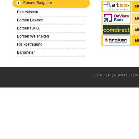
Börsen Ratgeber
ab
Basiswissen
ab
Börsen Lexikon
Börsen F.A.Q.
ab
Börsen Weisheiten
ab
Risikostreuung
Barometer
COPYRIGHT (C) 2009 1X1-BÖR