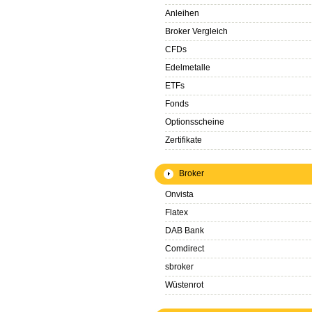
Anleihen
Broker Vergleich
CFDs
Edelmetalle
ETFs
Fonds
Optionsscheine
Zertifikate
Broker
Onvista
Flatex
DAB Bank
Comdirect
sbroker
Wüstenrot