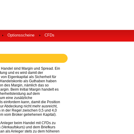
Optionsscheine
CFDs
 Handel sind Margin und Spread. Ein
stung und es wird damit der
von Eigenkapital als Sicherheit für
m Handelskonto als Guthaben haben
en des Margin, nämlich das so
rgin. Beim Initial Margin handelt es
cherheitsleistung auf dem
um eine zusätzliche
s einfordern kann, damit die Position
 zur Abdeckung nicht mehr ausreicht,
n in der Regel zwischen 0,5 und 4,0
em vom Broker geliehenen Kapital).
s Anleger beim Handel mit CFDs zu
 (Verkaufskurs) und dem Briefkurs
an als Anleger stets zu dem höheren