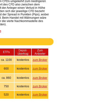
hen CFDs umgekehrt zum niedrigeren
ert des CFD also zwischen dem
t der Anleger einen Verlust in Höhe
den sich der jeweilige CFD bezieht
d der Spread in Punkten (Pips), wobei
tellt. Beim Handel mit Währungen wäre
r die vierte Nachkommastelle des
ten).
h
Depot-
Zum
ETFs
übertrag
Anbieter
ca. 1100
kostenlos
zum Broker
600
kostenlos
zum Broker
ca. 860
kostenlos
zum Broker
750
kostenlos
zum Broker
520
kostenlos
zum Broker