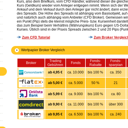
Kurs, also dem Briefkurs, vom CFD Händler, während dieser die gleic
Kurs (Geldkurs) wieder vom Anleger entgegen nimmt. Wenn sich der W
Ankauf und dem Verkauf durch den Anleger gar nicht ändert, dann erziel
des Spreads. Die Höhe des Spreads ist abhängig vom Basisobjekt, auf 
und natürlich auch abhängig vom Anbieter (CFD Broker). Gemessen wir
ein Punkt (Pip) stets die kleinst mögliche Preis- bzw. Kurseinheit dars
das zum Beispiel beim Verhältnis (Währungskurs) Euro gegen US-Dolla
Kurses. Üblich sind in der Praxis Spreads zwischen 2 und 20 Pips (Punk
Zum CFD Tutorial
Zum Broker Vergleic
Wertpapier Broker Vergleich
Trading
Fonds-
Fonds-
Broker
Fonds
Gebühren
Rabatte
sparplan
ab 4,95 €
ca. 10.000
bis 100 %
ca. 350
ab 5,00 €
ca. 5.000
50 %
21
ab 5,99 €
ca. 9.000
bis 100 %
ca. 80
ab 9,90 €
ca. 11.000
bis 100 %
über 300
ab 9,95 €
ca. 6.500
bis 100 %
ca. 240