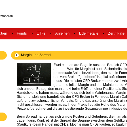
rständlich
ktien
Fonds
ETFs
Anleihen
Edelmetalle
Zertifikate
Margin und Spread
Zwei elementare Begriffe aus dem Bereich CFD
anderes Wort für Margin ist auch Sicherheitslei
prozentuale Anteil bezeichnet, den man in Form 
das vom Broker "geliehene" Kapital auf seine
muss. Die meisten CFD Broker kennen zwei Art
genannte Initial Margin und das Maintenance-Ma
sich um den Betrag, den man direkt beim Eröffnen einer Position als Si
Handelskonto haben muss, während es sich beim Maintenance Margin 
Sicherheitsleistung handelt, die der CFD Broker in Form des Margin Call
aufgrund zwischenzeitlicher Verluste, für die das ursprüngliche Margin
nicht geschlossen werden muss. In der Praxis liegt die Höhe des Margi
Prozent (berechnet auf die zu investierende Gesamtsumme inklusive d
Beim Spread handelt es sich um die Kosten und Gebühren, die man al
tragen kann. Konkret ist der Spread die Spanne zwischen dem Geldkurs
(Kaufkurs) beim Handel mit CFDs. Möchte man CFDs kaufen, so kauft m