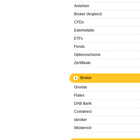
Anleihen
Broker Vergleich
CFDs
Edelmetalle
ETFs
Fonds
Optionsscheine
Zertifikate
Broker
Onvista
Flatex
DAB Bank
Comdirect
sbroker
Wüstenrot