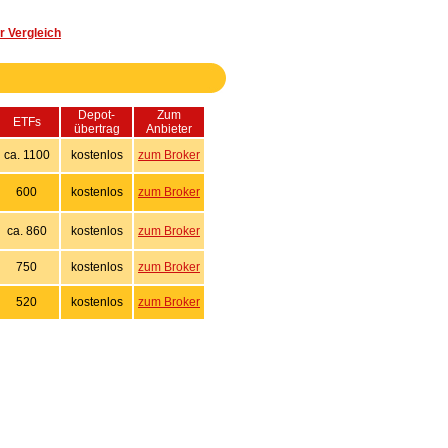
 Vergleich
Depot-
Zum
ETFs
übertrag
Anbieter
ca. 1100
kostenlos
zum Broker
600
kostenlos
zum Broker
ca. 860
kostenlos
zum Broker
750
kostenlos
zum Broker
520
kostenlos
zum Broker