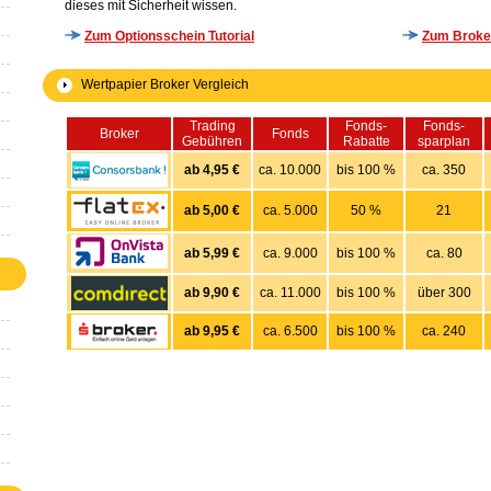
dieses mit Sicherheit wissen.
Zum Optionsschein Tutorial
Zum Broker
Wertpapier Broker Vergleich
Trading
Fonds-
Fonds-
Broker
Fonds
Gebühren
Rabatte
sparplan
ab 4,95 €
ca. 10.000
bis 100 %
ca. 350
ab 5,00 €
ca. 5.000
50 %
21
ab 5,99 €
ca. 9.000
bis 100 %
ca. 80
ab 9,90 €
ca. 11.000
bis 100 %
über 300
ab 9,95 €
ca. 6.500
bis 100 %
ca. 240