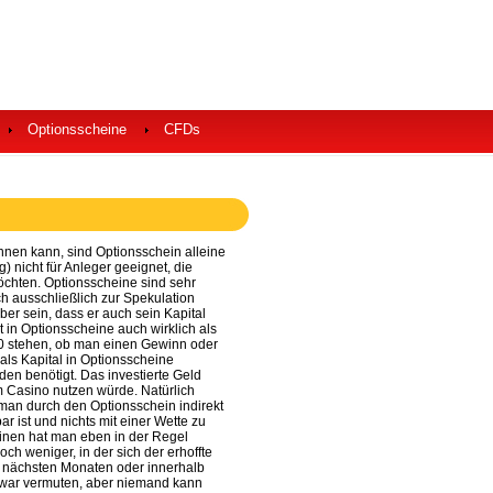
Optionsscheine
CFDs
nen kann, sind Optionsschein alleine
) nicht für Anleger geeignet, die
öchten. Optionsscheine sind sehr
h ausschließlich zur Spekulation
er sein, dass er auch sein Kapital
 in Optionsscheine auch wirklich als
50 stehen, ob man einen Gewinn oder
als Kapital in Optionsscheine
en benötigt. Das investierte Geld
m Casino nutzen würde. Natürlich
 man durch den Optionsschein indirekt
r ist und nichts mit einer Wette zu
einen hat man eben in der Regel
ch weniger, in der sich der erhoffte
n nächsten Monaten oder innerhalb
 zwar vermuten, aber niemand kann