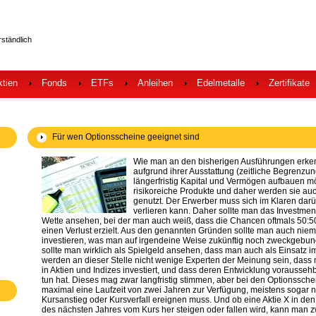
rständlich
ktien
Fonds
ETFs
Anleihen
Edelmetalle
Zertifikate
Für wen Optionsscheine geeignet sind
Wie man an den bisherigen Ausführungen erken
aufgrund ihrer Ausstattung (zeitliche Begrenzung
längerfristig Kapital und Vermögen aufbauen m
risikoreiche Produkte und daher werden sie auc
genutzt. Der Erwerber muss sich im Klaren darüb
verlieren kann. Daher sollte man das Investment
Wette ansehen, bei der man auch weiß, dass die Chancen oftmals 50:
einen Verlust erzielt. Aus den genannten Gründen sollte man auch niem
investieren, was man auf irgendeine Weise zukünftig noch zweckgebund
sollte man wirklich als Spielgeld ansehen, dass man auch als Einsatz i
werden an dieser Stelle nicht wenige Experten der Meinung sein, dass
in Aktien und Indizes investiert, und dass deren Entwicklung voraussehba
tun hat. Dieses mag zwar langfristig stimmen, aber bei den Optionssch
maximal eine Laufzeit von zwei Jahren zur Verfügung, meistens sogar no
Kursanstieg oder Kursverfall ereignen muss. Und ob eine Aktie X in de
des nächsten Jahres vom Kurs her steigen oder fallen wird, kann man