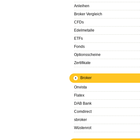
Anleihen
Broker Vergleich
CFDs
Edelmetalle
ETFs
Fonds
Optionsscheine
Zertifikate
Broker
Onvista
Flatex
DAB Bank
Comdirect
sbroker
Wüstenrot