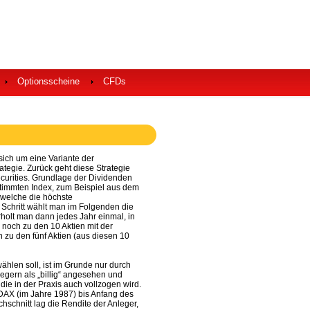
Optionsscheine
CFDs
sich um eine Variante der
ategie. Zurück geht diese Strategie
curities. Grundlage der Dividenden
stimmten Index, zum Beispiel aus dem
 welche die höchste
 Schritt wählt man im Folgenden die
rholt man dann jedes Jahr einmal, in
 noch zu den 10 Aktien mit der
zu den fünf Aktien (aus diesen 10
hlen soll, ist im Grunde nur durch
legern als „billig“ angesehen und
die in der Praxis auch vollzogen wird.
 DAX (im Jahre 1987) bis Anfang des
hschnitt lag die Rendite der Anleger,