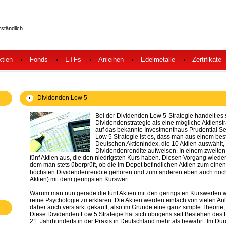
rständlich
ktien
Fonds
ETFs
Anleihen
Edelmetalle
Zertifikate
Dividenden Low 5
Bei der Dividenden Low 5-Strategie handelt es 
Dividendenstrategie als eine mögliche Aktienstr
auf das bekannte Investmenthaus Prudential Se
Low 5 Strategie ist es, dass man aus einem be
Deutschen Aktienindex, die 10 Aktien auswählt,
Dividendenrendite aufweisen. In einem zweiten
fünf Aktien aus, die den niedrigsten Kurs haben. Diesen Vorgang wiede
dem man stets überprüft, ob die im Depot befindlichen Aktien zum einen
höchsten Dividendenrendite gehören und zum anderen eben auch noch 
Aktien) mit dem geringsten Kurswert.
Warum man nun gerade die fünf Aktien mit den geringsten Kurswerten wä
reine Psychologie zu erklären. Die Aktien werden einfach von vielen An
daher auch verstärkt gekauft, also im Grunde eine ganz simple Theorie, 
Diese Dividenden Low 5 Strategie hat sich übrigens seit Bestehen des
21. Jahrhunderts in der Praxis in Deutschland mehr als bewährt. Im Durc