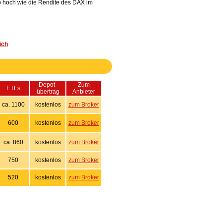
so hoch wie die Rendite des DAX im
ich
Depot-
Zum
ETFs
übertrag
Anbieter
ca. 1100
kostenlos
zum Broker
600
kostenlos
zum Broker
ca. 860
kostenlos
zum Broker
750
kostenlos
zum Broker
520
kostenlos
zum Broker