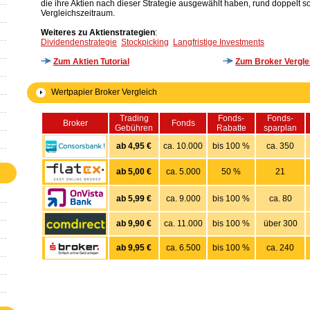
die ihre Aktien nach dieser Strategie ausgewählt haben, rund doppelt 
Vergleichszeitraum.
Weiteres zu Aktienstrategien
:
Dividendenstrategie
Stockpicking
Langfristige Investments
Zum Aktien Tutorial
Zum Broker Vergle
Wertpapier Broker Vergleich
Trading
Fonds-
Fonds-
Broker
Fonds
Gebühren
Rabatte
sparplan
ab 4,95 €
ca. 10.000
bis 100 %
ca. 350
ab 5,00 €
ca. 5.000
50 %
21
ab 5,99 €
ca. 9.000
bis 100 %
ca. 80
ab 9,90 €
ca. 11.000
bis 100 %
über 300
ab 9,95 €
ca. 6.500
bis 100 %
ca. 240