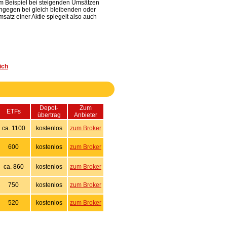
um Beispiel bei steigenden Umsätzen
 hingegen bei gleich bleibenden oder
satz einer Aktie spiegelt also auch
ich
Depot-
Zum
ETFs
übertrag
Anbieter
ca. 1100
kostenlos
zum Broker
600
kostenlos
zum Broker
ca. 860
kostenlos
zum Broker
750
kostenlos
zum Broker
520
kostenlos
zum Broker