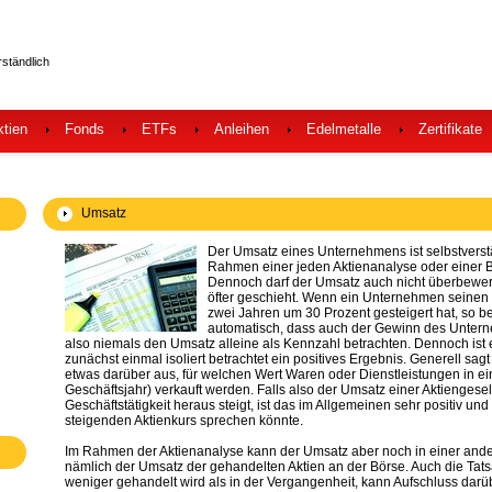
rständlich
ktien
Fonds
ETFs
Anleihen
Edelmetalle
Zertifikate
Umsatz
Der Umsatz eines Unternehmens ist selbstverst
Rahmen einer jeden Aktienanalyse oder einer B
Dennoch darf der Umsatz auch nicht überbewert
öfter geschieht. Wenn ein Unternehmen seinen
zwei Jahren um 30 Prozent gesteigert hat, so 
automatisch, dass auch der Gewinn des Untern
also niemals den Umsatz alleine als Kennzahl betrachten. Dennoch ist 
zunächst einmal isoliert betrachtet ein positives Ergebnis. Generell s
etwas darüber aus, für welchen Wert Waren oder Dienstleistungen in e
Geschäftsjahr) verkauft werden. Falls also der Umsatz einer Aktienges
Geschäftstätigkeit heraus steigt, ist das im Allgemeinen sehr positiv und s
steigenden Aktienkurs sprechen könnte.
Im Rahmen der Aktienanalyse kann der Umsatz aber noch in einer ander
nämlich der Umsatz der gehandelten Aktien an der Börse. Auch die Tatsa
weniger gehandelt wird als in der Vergangenheit, kann Aufschluss darü