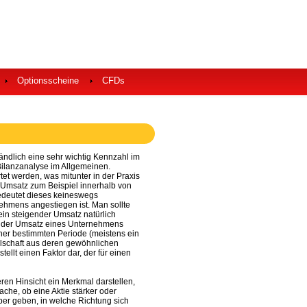
Optionsscheine
CFDs
ändlich eine sehr wichtig Kennzahl im
ilanzanalyse im Allgemeinen.
et werden, was mitunter in der Praxis
 Umsatz zum Beispiel innerhalb von
bedeutet dieses keineswegs
ehmens angestiegen ist. Man sollte
ein steigender Umsatz natürlich
agt der Umsatz eines Unternehmens
iner bestimmten Periode (meistens ein
ellschaft aus deren gewöhnlichen
tellt einen Faktor dar, der für einen
en Hinsicht ein Merkmal darstellen,
che, ob eine Aktie stärker oder
ber geben, in welche Richtung sich