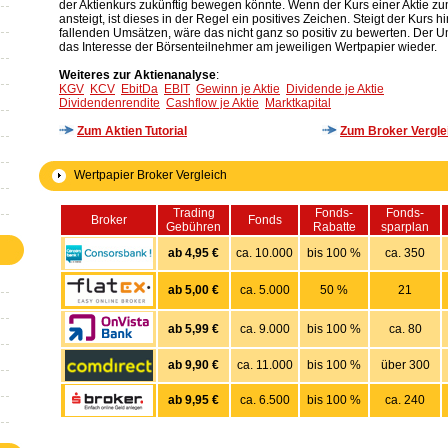
der Aktienkurs zukünftig bewegen könnte. Wenn der Kurs einer Aktie z
ansteigt, ist dieses in der Regel ein positives Zeichen. Steigt der Kurs
fallenden Umsätzen, wäre das nicht ganz so positiv zu bewerten. Der Um
das Interesse der Börsenteilnehmer am jeweiligen Wertpapier wieder.
Weiteres zur Aktienanalyse
:
KGV
KCV
EbitDa
EBIT
Gewinn je Aktie
Dividende je Aktie
Dividendenrendite
Cashflow je Aktie
Marktkapital
Zum Aktien Tutorial
Zum Broker Vergle
Wertpapier Broker Vergleich
Trading
Fonds-
Fonds-
Broker
Fonds
Gebühren
Rabatte
sparplan
ab 4,95 €
ca. 10.000
bis 100 %
ca. 350
ab 5,00 €
ca. 5.000
50 %
21
ab 5,99 €
ca. 9.000
bis 100 %
ca. 80
ab 9,90 €
ca. 11.000
bis 100 %
über 300
ab 9,95 €
ca. 6.500
bis 100 %
ca. 240