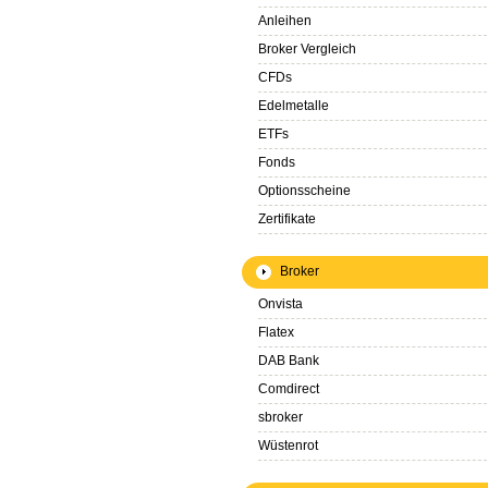
Anleihen
Broker Vergleich
CFDs
Edelmetalle
ETFs
Fonds
Optionsscheine
Zertifikate
Broker
Onvista
Flatex
DAB Bank
Comdirect
sbroker
Wüstenrot