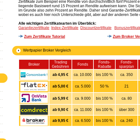
Zertifikate zum Beispiel eine Rendite von durchschnittlich fünf Prozent
liegende Basiswert rund 15 Prozent an Rendite aufweisen kann. Die Sich
im Grunde also zehn Prozent an Rendite. Daher sind Garantie-Zertifikat
wobei es auch hier noch Unterschiede gibt, aber auf der anderen Seite 
Alle wichtigen Zertifikatearten im Überblick:
Garantiezertifikate
Index-Zertifikate
Discountzertifikate
Bonuszertifikat
Zum Zertifikate Tutorial
Zum Broker Ver
Wertpapier Broker Vergleich
Trading
Fonds-
Fonds-
Broker
Fonds
Gebühren
Rabatte
sparplan
ab 4,95 €
ca. 10.000
bis 100 %
ca. 350
ab 5,00 €
ca. 5.000
50 %
21
ab 5,99 €
ca. 9.000
bis 100 %
ca. 80
ab 9,90 €
ca. 11.000
bis 100 %
über 300
ab 9,95 €
ca. 6.500
bis 100 %
ca. 240