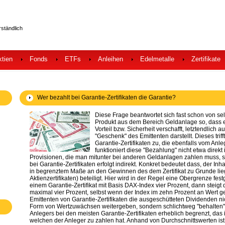
rständlich
ktien
Fonds
ETFs
Anleihen
Edelmetalle
Zertifikate
Wer bezahlt bei Garantie-Zertifikaten die Garantie?
Diese Frage beantwortet sich fast schon von se
Produkt aus dem Bereich Geldanlage so, dass e
Vorteil bzw. Sicherheit verschafft, letztendlich 
"Geschenk" des Emittenten darstellt. Dieses trif
Garantie-Zertifikaten zu, die ebenfalls vom Anl
funktioniert diese "Bezahlung" nicht etwa direk
Provisionen, die man mitunter bei anderen Geldanlagen zahlen muss, 
bei Garantie-Zertifikaten erfolgt indirekt. Konkret bedeutet dass, der Inh
in begrenztem Maße an den Gewinnen des dem Zertifikat zu Grunde lieg
Aktienzertifikaten) beteiligt. Hier wird in der Regel eine Obergrenze fes
einem Garantie-Zertifikat mit Basis DAX-Index vier Prozent, dann steigt 
maximal vier Prozent, selbst wenn der Index im zehn Prozent an Wert gew
Emittenten von Garantie-Zertifikaten die ausgeschütteten Dividenden nic
Form von Wertzuwächsen weitergeben, sondern schlichtweg "behalten".
Anlegers bei den meisten Garantie-Zertifikaten erheblich begrenzt, das i
welchen der Anleger zu zahlen hat. Anhand von Durchschnittswerten ist