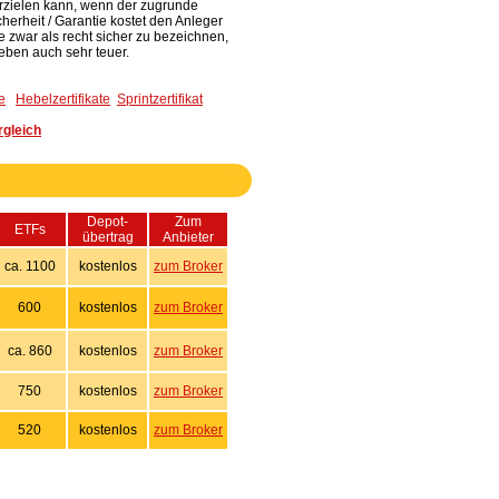
 erzielen kann, wenn der zugrunde
erheit / Garantie kostet den Anleger
e zwar als recht sicher zu bezeichnen,
eben auch sehr teuer.
e
Hebelzertifikate
Sprintzertifikat
gleich
Depot-
Zum
ETFs
übertrag
Anbieter
ca. 1100
kostenlos
zum Broker
600
kostenlos
zum Broker
ca. 860
kostenlos
zum Broker
750
kostenlos
zum Broker
520
kostenlos
zum Broker