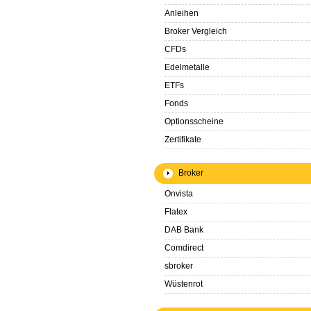
Anleihen
Broker Vergleich
CFDs
Edelmetalle
ETFs
Fonds
Optionsscheine
Zertifikate
Broker
Onvista
Flatex
DAB Bank
Comdirect
sbroker
Wüstenrot