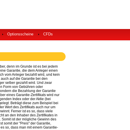
Optionsscheine
CFDs
lber, denn im Grunde ist es bei jedem
ine Garantie, die dem Anleger einen
auch vom Anleger bezahlt wird, und kein
ft auch auf die Garantie bei den
eger selber gezahlt wird. Und zwar
t in Form von Gebühren oder
sondern die Bezahlung der Garantie
aber eines Garantie-Zertifikats wird nur
enden Index oder der Aktie (bei
tgelegt. Beträgt diese zum Beispiel bei
der Wert des Zertifikats auch nur um
innt. Ferner ist es so, dass viele
ht an den Inhaber des Zertifikates in
 Somit ist der mögliche Gewinn des
st somit der "Preis" der Garantie,
 es so, dass man mit einem Garantie-